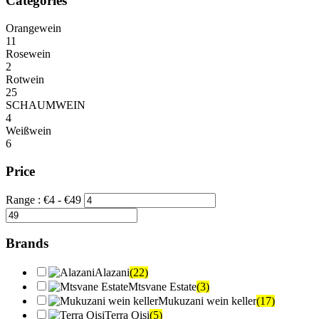
Categories
Orangewein
11
Rosewein
2
Rotwein
25
SCHAUMWEIN
4
Weißwein
6
Price
Range :
€
4
- €
49
Brands
Alazani
(22)
Mtsvane Estate
(3)
Mukuzani wein keller
(17)
Terra Qisi
(5)