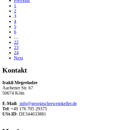
Previous
1
2
3
4
5
6
…
22
23
24
Next
Kontakt
Irakli Megreladze
Aachener Str. 67
50674 Köln
E-Mail:
info@georgischerweinkeller.de
Tel
: +49 176 705 29375
USt-ID
: DE344633881