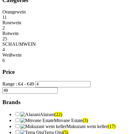
Categories
Orangewein
11
Rosewein
2
Rotwein
25
SCHAUMWEIN
4
Weißwein
6
Price
Range :
€
4
- €
49
Brands
Alazani
(22)
Mtsvane Estate
(3)
Mukuzani wein keller
(17)
Terra Qisi
(5)