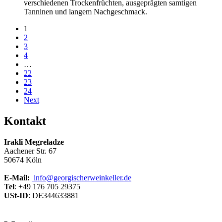
verschiedenen Trockenfrüchten, ausgeprägten samtigen
Tanninen und langem Nachgeschmack.
1
2
3
4
…
22
23
24
Next
Kontakt
Irakli Megreladze
Aachener Str. 67
50674 Köln
E-Mail:
info@georgischerweinkeller.de
Tel
: +49 176 705 29375
USt-ID
: DE344633881